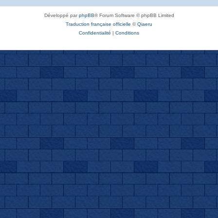
Développé par
phpBB
® Forum Software © phpBB Limited
Traduction française officielle
©
Qiaeru
Confidentialité
|
Conditions