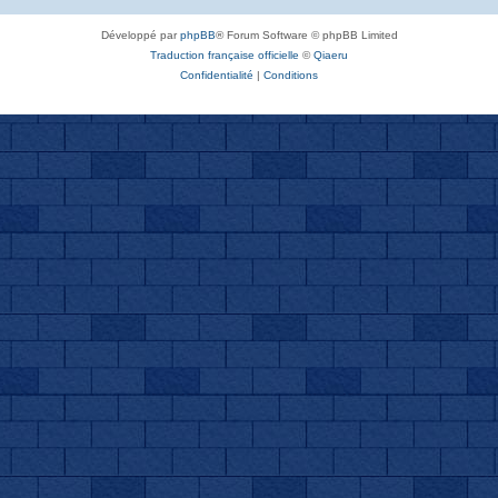
Développé par
phpBB
® Forum Software © phpBB Limited
Traduction française officielle
©
Qiaeru
Confidentialité
|
Conditions