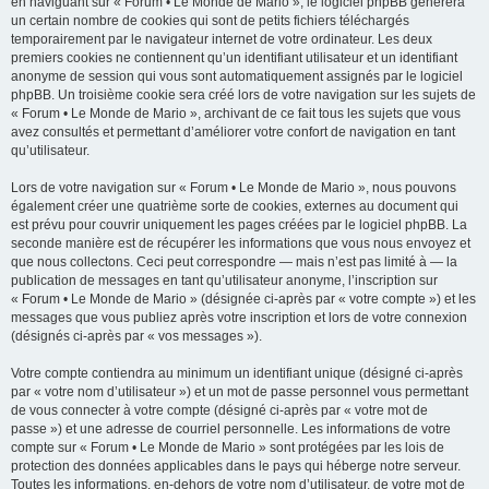
en naviguant sur « Forum • Le Monde de Mario », le logiciel phpBB génèrera
un certain nombre de cookies qui sont de petits fichiers téléchargés
temporairement par le navigateur internet de votre ordinateur. Les deux
premiers cookies ne contiennent qu’un identifiant utilisateur et un identifiant
anonyme de session qui vous sont automatiquement assignés par le logiciel
phpBB. Un troisième cookie sera créé lors de votre navigation sur les sujets de
« Forum • Le Monde de Mario », archivant de ce fait tous les sujets que vous
avez consultés et permettant d’améliorer votre confort de navigation en tant
qu’utilisateur.
Lors de votre navigation sur « Forum • Le Monde de Mario », nous pouvons
également créer une quatrième sorte de cookies, externes au document qui
est prévu pour couvrir uniquement les pages créées par le logiciel phpBB. La
seconde manière est de récupérer les informations que vous nous envoyez et
que nous collectons. Ceci peut correspondre — mais n’est pas limité à — la
publication de messages en tant qu’utilisateur anonyme, l’inscription sur
« Forum • Le Monde de Mario » (désignée ci-après par « votre compte ») et les
messages que vous publiez après votre inscription et lors de votre connexion
(désignés ci-après par « vos messages »).
Votre compte contiendra au minimum un identifiant unique (désigné ci-après
par « votre nom d’utilisateur ») et un mot de passe personnel vous permettant
de vous connecter à votre compte (désigné ci-après par « votre mot de
passe ») et une adresse de courriel personnelle. Les informations de votre
compte sur « Forum • Le Monde de Mario » sont protégées par les lois de
protection des données applicables dans le pays qui héberge notre serveur.
Toutes les informations, en-dehors de votre nom d’utilisateur, de votre mot de