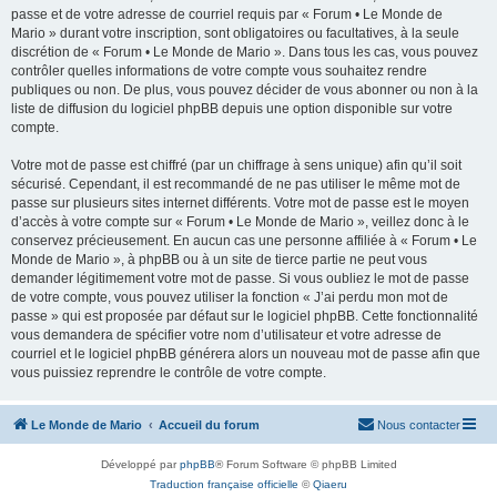
passe et de votre adresse de courriel requis par « Forum • Le Monde de
Mario » durant votre inscription, sont obligatoires ou facultatives, à la seule
discrétion de « Forum • Le Monde de Mario ». Dans tous les cas, vous pouvez
contrôler quelles informations de votre compte vous souhaitez rendre
publiques ou non. De plus, vous pouvez décider de vous abonner ou non à la
liste de diffusion du logiciel phpBB depuis une option disponible sur votre
compte.
Votre mot de passe est chiffré (par un chiffrage à sens unique) afin qu’il soit
sécurisé. Cependant, il est recommandé de ne pas utiliser le même mot de
passe sur plusieurs sites internet différents. Votre mot de passe est le moyen
d’accès à votre compte sur « Forum • Le Monde de Mario », veillez donc à le
conservez précieusement. En aucun cas une personne affiliée à « Forum • Le
Monde de Mario », à phpBB ou à un site de tierce partie ne peut vous
demander légitimement votre mot de passe. Si vous oubliez le mot de passe
de votre compte, vous pouvez utiliser la fonction « J’ai perdu mon mot de
passe » qui est proposée par défaut sur le logiciel phpBB. Cette fonctionnalité
vous demandera de spécifier votre nom d’utilisateur et votre adresse de
courriel et le logiciel phpBB générera alors un nouveau mot de passe afin que
vous puissiez reprendre le contrôle de votre compte.
Le Monde de Mario
Accueil du forum
Nous contacter
Développé par
phpBB
® Forum Software © phpBB Limited
Traduction française officielle
©
Qiaeru