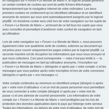
en naviguant sur « Forum • Le Monde de Mario », le logiciel phpBB génèrera
un certain nombre de cookies qui sont de petits fichiers téléchargés
temporairement par le navigateur internet de votre ordinateur. Les deux
premiers cookies ne contiennent qu’un identifiant utilisateur et un identifiant
anonyme de session qui vous sont automatiquement assignés par le logiciel
phpBB. Un troisième cookie sera créé lors de votre navigation sur les sujets de
« Forum • Le Monde de Mario », archivant de ce fait tous les sujets que vous
avez consultés et permettant d’améliorer votre confort de navigation en tant
qu’utilisateur.
Lors de votre navigation sur « Forum • Le Monde de Mario », nous pouvons
également créer une quatrième sorte de cookies, externes au document qui
est prévu pour couvrir uniquement les pages créées par le logiciel phpBB. La
seconde manière est de récupérer les informations que vous nous envoyez et
que nous collectons. Ceci peut correspondre — mais n’est pas limité à — la
publication de messages en tant qu’utilisateur anonyme, l’inscription sur
« Forum • Le Monde de Mario » (désignée ci-après par « votre compte ») et les
messages que vous publiez après votre inscription et lors de votre connexion
(désignés ci-après par « vos messages »).
Votre compte contiendra au minimum un identifiant unique (désigné ci-après
par « votre nom d’utilisateur ») et un mot de passe personnel vous permettant
de vous connecter à votre compte (désigné ci-après par « votre mot de
passe ») et une adresse de courriel personnelle. Les informations de votre
compte sur « Forum • Le Monde de Mario » sont protégées par les lois de
protection des données applicables dans le pays qui héberge notre serveur.
Toutes les informations, en-dehors de votre nom d’utilisateur, de votre mot de