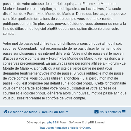
passe et de votre adresse de courriel requis par « Forum • Le Monde de
Mario » durant votre inscription, sont obligatoires ou facultatives, à la seule
discrétion de « Forum • Le Monde de Mario ». Dans tous les cas, vous pouvez
contrôler quelles informations de votre compte vous souhaitez rendre
publiques ou non. De plus, vous pouvez décider de vous abonner ou non à la
liste de diffusion du logiciel phpBB depuis une option disponible sur votre
compte.
Votre mot de passe est chiffré (par un chiffrage à sens unique) afin qu’il soit
sécurisé. Cependant, il est recommandé de ne pas utiliser le même mot de
passe sur plusieurs sites internet différents. Votre mot de passe est le moyen
d’accès à votre compte sur « Forum • Le Monde de Mario », veillez donc à le
conservez précieusement. En aucun cas une personne affiliée à « Forum • Le
Monde de Mario », à phpBB ou à un site de tierce partie ne peut vous
demander légitimement votre mot de passe. Si vous oubliez le mot de passe
de votre compte, vous pouvez utiliser la fonction « J’ai perdu mon mot de
passe » qui est proposée par défaut sur le logiciel phpBB. Cette fonctionnalité
vous demandera de spécifier votre nom d’utilisateur et votre adresse de
courriel et le logiciel phpBB générera alors un nouveau mot de passe afin que
vous puissiez reprendre le contrôle de votre compte.
Le Monde de Mario
Accueil du forum
Nous contacter
Développé par
phpBB
® Forum Software © phpBB Limited
Traduction française officielle
©
Qiaeru