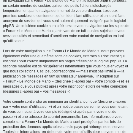
en naviguant sur « Forum • Le Monde de Mario », le logiciel phpBB génèrera
un certain nombre de cookies qui sont de petits fichiers téléchargés
temporairement par le navigateur internet de votre ordinateur. Les deux
premiers cookies ne contiennent qu’un identifiant utilisateur et un identifiant
anonyme de session qui vous sont automatiquement assignés par le logiciel
phpBB. Un troisième cookie sera créé lors de votre navigation sur les sujets de
« Forum • Le Monde de Mario », archivant de ce fait tous les sujets que vous
avez consultés et permettant d’améliorer votre confort de navigation en tant
qu’utilisateur.
Lors de votre navigation sur « Forum • Le Monde de Mario », nous pouvons
également créer une quatrième sorte de cookies, externes au document qui
est prévu pour couvrir uniquement les pages créées par le logiciel phpBB. La
seconde manière est de récupérer les informations que vous nous envoyez et
que nous collectons. Ceci peut correspondre — mais n’est pas limité à — la
publication de messages en tant qu’utilisateur anonyme, l’inscription sur
« Forum • Le Monde de Mario » (désignée ci-après par « votre compte ») et les
messages que vous publiez après votre inscription et lors de votre connexion
(désignés ci-après par « vos messages »).
Votre compte contiendra au minimum un identifiant unique (désigné ci-après
par « votre nom d’utilisateur ») et un mot de passe personnel vous permettant
de vous connecter à votre compte (désigné ci-après par « votre mot de
passe ») et une adresse de courriel personnelle. Les informations de votre
compte sur « Forum • Le Monde de Mario » sont protégées par les lois de
protection des données applicables dans le pays qui héberge notre serveur.
Toutes les informations, en-dehors de votre nom d’utilisateur, de votre mot de