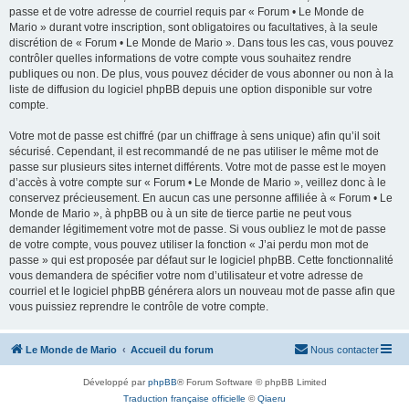
passe et de votre adresse de courriel requis par « Forum • Le Monde de
Mario » durant votre inscription, sont obligatoires ou facultatives, à la seule
discrétion de « Forum • Le Monde de Mario ». Dans tous les cas, vous pouvez
contrôler quelles informations de votre compte vous souhaitez rendre
publiques ou non. De plus, vous pouvez décider de vous abonner ou non à la
liste de diffusion du logiciel phpBB depuis une option disponible sur votre
compte.
Votre mot de passe est chiffré (par un chiffrage à sens unique) afin qu’il soit
sécurisé. Cependant, il est recommandé de ne pas utiliser le même mot de
passe sur plusieurs sites internet différents. Votre mot de passe est le moyen
d’accès à votre compte sur « Forum • Le Monde de Mario », veillez donc à le
conservez précieusement. En aucun cas une personne affiliée à « Forum • Le
Monde de Mario », à phpBB ou à un site de tierce partie ne peut vous
demander légitimement votre mot de passe. Si vous oubliez le mot de passe
de votre compte, vous pouvez utiliser la fonction « J’ai perdu mon mot de
passe » qui est proposée par défaut sur le logiciel phpBB. Cette fonctionnalité
vous demandera de spécifier votre nom d’utilisateur et votre adresse de
courriel et le logiciel phpBB générera alors un nouveau mot de passe afin que
vous puissiez reprendre le contrôle de votre compte.
Le Monde de Mario
Accueil du forum
Nous contacter
Développé par
phpBB
® Forum Software © phpBB Limited
Traduction française officielle
©
Qiaeru