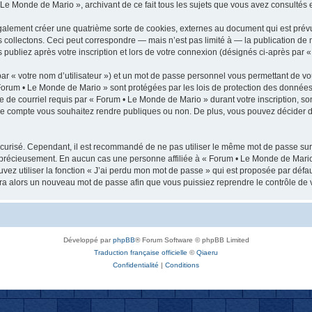
 Le Monde de Mario », archivant de ce fait tous les sujets que vous avez consultés et
alement créer une quatrième sorte de cookies, externes au document qui est prév
collectons. Ceci peut correspondre — mais n’est pas limité à — la publication de 
publiez après votre inscription et lors de votre connexion (désignés ci-après par 
ar « votre nom d’utilisateur ») et un mot de passe personnel vous permettant de vo
Forum • Le Monde de Mario » sont protégées par les lois de protection des données 
e de courriel requis par « Forum • Le Monde de Mario » durant votre inscription, son
tre compte vous souhaitez rendre publiques ou non. De plus, vous pouvez décider d
 sécurisé. Cependant, il est recommandé de ne pas utiliser le même mot de passe sur 
 précieusement. En aucun cas une personne affiliée à « Forum • Le Monde de Mario
vez utiliser la fonction « J’ai perdu mon mot de passe » qui est proposée par défau
rera alors un nouveau mot de passe afin que vous puissiez reprendre le contrôle de 
Développé par
phpBB
® Forum Software © phpBB Limited
Traduction française officielle
©
Qiaeru
Confidentialité
|
Conditions