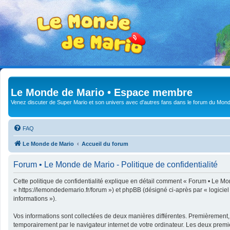
Le Monde de Mario • Espace membre
Venez discuter de Super Mario et son univers avec d'autres fans dans le forum du Mond
FAQ
Le Monde de Mario
Accueil du forum
Forum • Le Monde de Mario - Politique de confidentialité
Cette politique de confidentialité explique en détail comment « Forum • Le Mon
« https://lemondedemario.fr/forum ») et phpBB (désigné ci-après par « logiciel 
informations »).
Vos informations sont collectées de deux manières différentes. Premièrement,
temporairement par le navigateur internet de votre ordinateur. Les deux premi