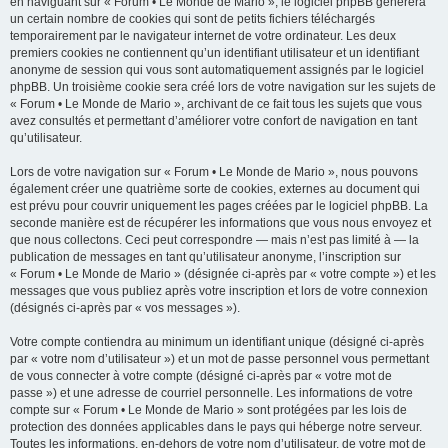
en naviguant sur « Forum • Le Monde de Mario », le logiciel phpBB génèrera
un certain nombre de cookies qui sont de petits fichiers téléchargés
temporairement par le navigateur internet de votre ordinateur. Les deux
premiers cookies ne contiennent qu’un identifiant utilisateur et un identifiant
anonyme de session qui vous sont automatiquement assignés par le logiciel
phpBB. Un troisième cookie sera créé lors de votre navigation sur les sujets de
« Forum • Le Monde de Mario », archivant de ce fait tous les sujets que vous
avez consultés et permettant d’améliorer votre confort de navigation en tant
qu’utilisateur.
Lors de votre navigation sur « Forum • Le Monde de Mario », nous pouvons
également créer une quatrième sorte de cookies, externes au document qui
est prévu pour couvrir uniquement les pages créées par le logiciel phpBB. La
seconde manière est de récupérer les informations que vous nous envoyez et
que nous collectons. Ceci peut correspondre — mais n’est pas limité à — la
publication de messages en tant qu’utilisateur anonyme, l’inscription sur
« Forum • Le Monde de Mario » (désignée ci-après par « votre compte ») et les
messages que vous publiez après votre inscription et lors de votre connexion
(désignés ci-après par « vos messages »).
Votre compte contiendra au minimum un identifiant unique (désigné ci-après
par « votre nom d’utilisateur ») et un mot de passe personnel vous permettant
de vous connecter à votre compte (désigné ci-après par « votre mot de
passe ») et une adresse de courriel personnelle. Les informations de votre
compte sur « Forum • Le Monde de Mario » sont protégées par les lois de
protection des données applicables dans le pays qui héberge notre serveur.
Toutes les informations, en-dehors de votre nom d’utilisateur, de votre mot de