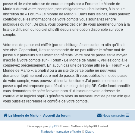
passe et de votre adresse de courriel requis par « Forum • Le Monde de
Mario » durant votre inscription, sont obligatoires ou facultatives, à la seule
discrétion de « Forum • Le Monde de Mario ». Dans tous les cas, vous pouvez
contrôler quelles informations de votre compte vous souhaitez rendre
publiques ou non. De plus, vous pouvez décider de vous abonner ou non à la
liste de diffusion du logiciel phpBB depuis une option disponible sur votre
compte.
Votre mot de passe est chiffré (par un chiffrage à sens unique) afin qu’il soit
sécurisé. Cependant, il est recommandé de ne pas utiliser le même mot de
passe sur plusieurs sites internet différents. Votre mot de passe est le moyen
d’accès à votre compte sur « Forum • Le Monde de Mario », veillez donc à le
conservez précieusement. En aucun cas une personne affiliée à « Forum • Le
Monde de Mario », à phpBB ou à un site de tierce partie ne peut vous
demander légitimement votre mot de passe. Si vous oubliez le mot de passe
de votre compte, vous pouvez utiliser la fonction « J’ai perdu mon mot de
passe » qui est proposée par défaut sur le logiciel phpBB. Cette fonctionnalité
vous demandera de spécifier votre nom d’utilisateur et votre adresse de
courriel et le logiciel phpBB générera alors un nouveau mot de passe afin que
vous puissiez reprendre le contrôle de votre compte.
Le Monde de Mario
Accueil du forum
Nous contacter
Développé par
phpBB
® Forum Software © phpBB Limited
Traduction française officielle
©
Qiaeru