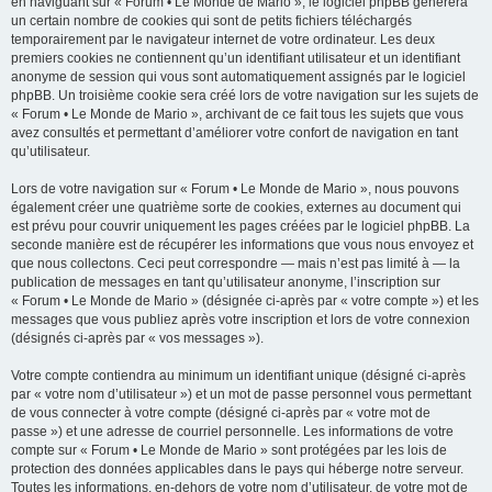
en naviguant sur « Forum • Le Monde de Mario », le logiciel phpBB génèrera
un certain nombre de cookies qui sont de petits fichiers téléchargés
temporairement par le navigateur internet de votre ordinateur. Les deux
premiers cookies ne contiennent qu’un identifiant utilisateur et un identifiant
anonyme de session qui vous sont automatiquement assignés par le logiciel
phpBB. Un troisième cookie sera créé lors de votre navigation sur les sujets de
« Forum • Le Monde de Mario », archivant de ce fait tous les sujets que vous
avez consultés et permettant d’améliorer votre confort de navigation en tant
qu’utilisateur.
Lors de votre navigation sur « Forum • Le Monde de Mario », nous pouvons
également créer une quatrième sorte de cookies, externes au document qui
est prévu pour couvrir uniquement les pages créées par le logiciel phpBB. La
seconde manière est de récupérer les informations que vous nous envoyez et
que nous collectons. Ceci peut correspondre — mais n’est pas limité à — la
publication de messages en tant qu’utilisateur anonyme, l’inscription sur
« Forum • Le Monde de Mario » (désignée ci-après par « votre compte ») et les
messages que vous publiez après votre inscription et lors de votre connexion
(désignés ci-après par « vos messages »).
Votre compte contiendra au minimum un identifiant unique (désigné ci-après
par « votre nom d’utilisateur ») et un mot de passe personnel vous permettant
de vous connecter à votre compte (désigné ci-après par « votre mot de
passe ») et une adresse de courriel personnelle. Les informations de votre
compte sur « Forum • Le Monde de Mario » sont protégées par les lois de
protection des données applicables dans le pays qui héberge notre serveur.
Toutes les informations, en-dehors de votre nom d’utilisateur, de votre mot de