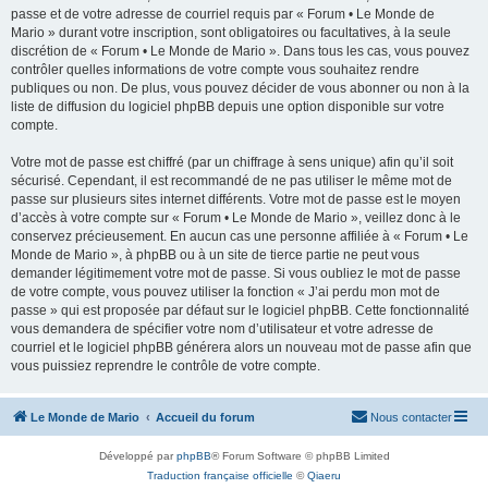
passe et de votre adresse de courriel requis par « Forum • Le Monde de
Mario » durant votre inscription, sont obligatoires ou facultatives, à la seule
discrétion de « Forum • Le Monde de Mario ». Dans tous les cas, vous pouvez
contrôler quelles informations de votre compte vous souhaitez rendre
publiques ou non. De plus, vous pouvez décider de vous abonner ou non à la
liste de diffusion du logiciel phpBB depuis une option disponible sur votre
compte.
Votre mot de passe est chiffré (par un chiffrage à sens unique) afin qu’il soit
sécurisé. Cependant, il est recommandé de ne pas utiliser le même mot de
passe sur plusieurs sites internet différents. Votre mot de passe est le moyen
d’accès à votre compte sur « Forum • Le Monde de Mario », veillez donc à le
conservez précieusement. En aucun cas une personne affiliée à « Forum • Le
Monde de Mario », à phpBB ou à un site de tierce partie ne peut vous
demander légitimement votre mot de passe. Si vous oubliez le mot de passe
de votre compte, vous pouvez utiliser la fonction « J’ai perdu mon mot de
passe » qui est proposée par défaut sur le logiciel phpBB. Cette fonctionnalité
vous demandera de spécifier votre nom d’utilisateur et votre adresse de
courriel et le logiciel phpBB générera alors un nouveau mot de passe afin que
vous puissiez reprendre le contrôle de votre compte.
Le Monde de Mario
Accueil du forum
Nous contacter
Développé par
phpBB
® Forum Software © phpBB Limited
Traduction française officielle
©
Qiaeru