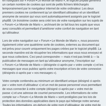
en naviguant sur « Forum • Le Monde de Mario », le logiciel phpBB génèrera
un certain nombre de cookies qui sont de petits fichiers téléchargés
temporairement par le navigateur internet de votre ordinateur. Les deux
premiers cookies ne contiennent qu’un identifiant utilisateur et un identifiant
anonyme de session qui vous sont automatiquement assignés par le logiciel
phpBB. Un troisième cookie sera créé lors de votre navigation sur les sujets de
« Forum • Le Monde de Mario », archivant de ce fait tous les sujets que vous
avez consultés et permettant d’améliorer votre confort de navigation en tant
qu’utilisateur.
Lors de votre navigation sur « Forum • Le Monde de Mario », nous pouvons
également créer une quatrième sorte de cookies, externes au document qui
est prévu pour couvrir uniquement les pages créées par le logiciel phpBB. La
seconde manière est de récupérer les informations que vous nous envoyez et
que nous collectons. Ceci peut correspondre — mais n’est pas limité à — la
publication de messages en tant qu’utilisateur anonyme, l’inscription sur
« Forum • Le Monde de Mario » (désignée ci-après par « votre compte ») et les
messages que vous publiez après votre inscription et lors de votre connexion
(désignés ci-après par « vos messages »).
Votre compte contiendra au minimum un identifiant unique (désigné ci-après
par « votre nom d’utilisateur ») et un mot de passe personnel vous permettant
de vous connecter à votre compte (désigné ci-après par « votre mot de
passe ») et une adresse de courriel personnelle. Les informations de votre
compte sur « Forum • Le Monde de Mario » sont protégées par les lois de
protection des données applicables dans le pays qui héberge notre serveur.
Toutes les informations, en-dehors de votre nom d’utilisateur, de votre mot de