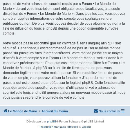
passe et de votre adresse de courriel requis par « Forum • Le Monde de
Mario » durant votre inscription, sont obligatoires ou facultatives, à la seule
discrétion de « Forum • Le Monde de Mario ». Dans tous les cas, vous pouvez
contrôler quelles informations de votre compte vous souhaitez rendre
publiques ou non. De plus, vous pouvez décider de vous abonner ou non à la
liste de diffusion du logiciel phpBB depuis une option disponible sur votre
compte.
Votre mot de passe est chiffré (par un chiffrage à sens unique) afin qu’il soit
sécurisé. Cependant, il est recommandé de ne pas utiliser le même mot de
passe sur plusieurs sites internet différents. Votre mot de passe est le moyen
d’accès à votre compte sur « Forum • Le Monde de Mario », veillez donc à le
conservez précieusement. En aucun cas une personne affiliée à « Forum • Le
Monde de Mario », à phpBB ou à un site de tierce partie ne peut vous
demander légitimement votre mot de passe. Si vous oubliez le mot de passe
de votre compte, vous pouvez utiliser la fonction « J’ai perdu mon mot de
passe » qui est proposée par défaut sur le logiciel phpBB. Cette fonctionnalité
vous demandera de spécifier votre nom d’utilisateur et votre adresse de
courriel et le logiciel phpBB générera alors un nouveau mot de passe afin que
vous puissiez reprendre le contrôle de votre compte.
Le Monde de Mario
Accueil du forum
Nous contacter
Développé par
phpBB
® Forum Software © phpBB Limited
Traduction française officielle
©
Qiaeru