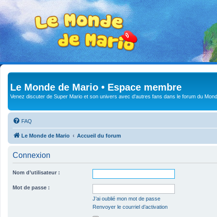
Le Monde de Mario • Espace membre
Venez discuter de Super Mario et son univers avec d'autres fans dans le forum du Mond
FAQ
Le Monde de Mario
Accueil du forum
Connexion
Nom d’utilisateur :
Mot de passe :
J’ai oublié mon mot de passe
Renvoyer le courriel d’activation