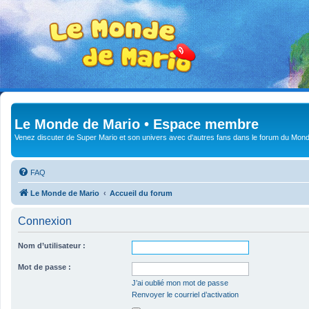
Le Monde de Mario • Espace membre
Venez discuter de Super Mario et son univers avec d'autres fans dans le forum du Mond
FAQ
Le Monde de Mario
Accueil du forum
Connexion
Nom d’utilisateur :
Mot de passe :
J’ai oublié mon mot de passe
Renvoyer le courriel d’activation