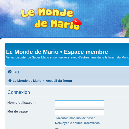
Le Monde de Mario • Espace membre
Venez discuter de Super Mario et son univers avec d'autres fans dans le forum du Mond
FAQ
Le Monde de Mario
Accueil du forum
Connexion
Nom d’utilisateur :
Mot de passe :
J’ai oublié mon mot de passe
Renvoyer le courriel d’activation