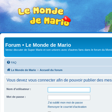
Forum • Le Monde de Mario
Venez discuter de Super Mario et son univers avec d'autres fans dans le forum du Mond
FAQ
Le Monde de Mario
Accueil du forum
Vous devez vous connecter afin de pouvoir publier des me
Nom d’utilisateur :
Mot de passe :
J’ai oublié mon mot de passe
Renvoyer le courriel d’activation