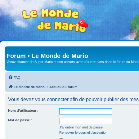
Forum • Le Monde de Mario
Venez discuter de Super Mario et son univers avec d'autres fans dans le forum du Mond
FAQ
Le Monde de Mario
Accueil du forum
Vous devez vous connecter afin de pouvoir publier des me
Nom d’utilisateur :
Mot de passe :
J’ai oublié mon mot de passe
Renvoyer le courriel d’activation