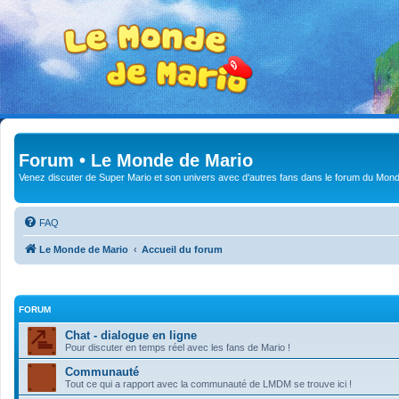
Forum • Le Monde de Mario
Venez discuter de Super Mario et son univers avec d'autres fans dans le forum du Mond
FAQ
Le Monde de Mario
Accueil du forum
FORUM
Chat - dialogue en ligne
Pour discuter en temps réel avec les fans de Mario !
Communauté
Tout ce qui a rapport avec la communauté de LMDM se trouve ici !