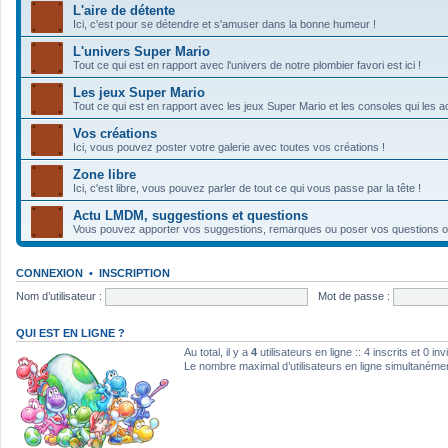
L'aire de détente
Ici, c'est pour se détendre et s'amuser dans la bonne humeur !
L'univers Super Mario
Tout ce qui est en rapport avec l'univers de notre plombier favori est ici !
Les jeux Super Mario
Tout ce qui est en rapport avec les jeux Super Mario et les consoles qui les ac
Vos créations
Ici, vous pouvez poster votre galerie avec toutes vos créations !
Zone libre
Ici, c'est libre, vous pouvez parler de tout ce qui vous passe par la tête !
Actu LMDM, suggestions et questions
Vous pouvez apporter vos suggestions, remarques ou poser vos questions ou d
CONNEXION
•
INSCRIPTION
Nom d’utilisateur :
Mot de passe :
QUI EST EN LIGNE ?
Au total, il y a
4
utilisateurs en ligne :: 4 inscrits et 0 i
Le nombre maximal d’utilisateurs en ligne simultanéme