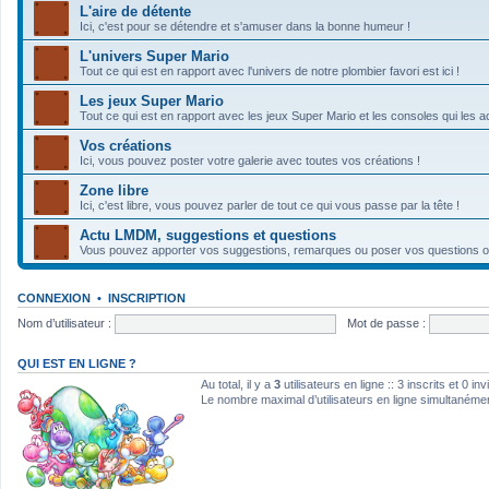
L'aire de détente
Ici, c'est pour se détendre et s'amuser dans la bonne humeur !
L'univers Super Mario
Tout ce qui est en rapport avec l'univers de notre plombier favori est ici !
Les jeux Super Mario
Tout ce qui est en rapport avec les jeux Super Mario et les consoles qui les ac
Vos créations
Ici, vous pouvez poster votre galerie avec toutes vos créations !
Zone libre
Ici, c'est libre, vous pouvez parler de tout ce qui vous passe par la tête !
Actu LMDM, suggestions et questions
Vous pouvez apporter vos suggestions, remarques ou poser vos questions ou d
CONNEXION
•
INSCRIPTION
Nom d’utilisateur :
Mot de passe :
QUI EST EN LIGNE ?
Au total, il y a
3
utilisateurs en ligne :: 3 inscrits et 0 i
Le nombre maximal d’utilisateurs en ligne simultanéme