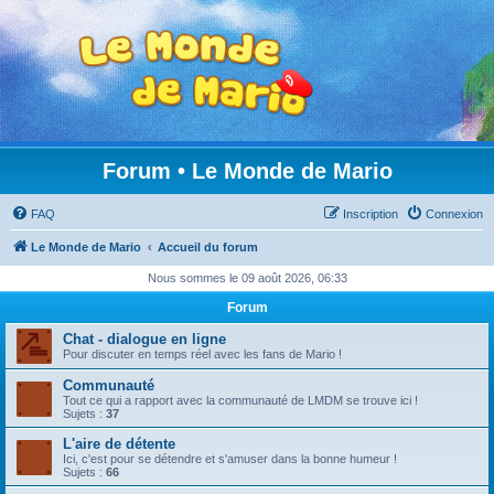
Forum • Le Monde de Mario
FAQ
Inscription
Connexion
Le Monde de Mario
Accueil du forum
Nous sommes le 09 août 2026, 06:33
Forum
Chat - dialogue en ligne
Pour discuter en temps réel avec les fans de Mario !
Communauté
Tout ce qui a rapport avec la communauté de LMDM se trouve ici !
Sujets :
37
L'aire de détente
Ici, c'est pour se détendre et s'amuser dans la bonne humeur !
Sujets :
66