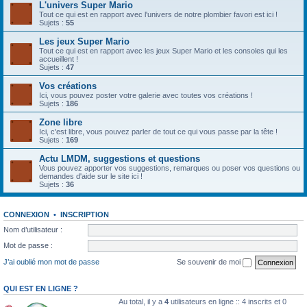
L'univers Super Mario
Tout ce qui est en rapport avec l'univers de notre plombier favori est ici !
Sujets :
55
Les jeux Super Mario
Tout ce qui est en rapport avec les jeux Super Mario et les consoles qui les
accueillent !
Sujets :
47
Vos créations
Ici, vous pouvez poster votre galerie avec toutes vos créations !
Sujets :
186
Zone libre
Ici, c'est libre, vous pouvez parler de tout ce qui vous passe par la tête !
Sujets :
169
Actu LMDM, suggestions et questions
Vous pouvez apporter vos suggestions, remarques ou poser vos questions ou
demandes d'aide sur le site ici !
Sujets :
36
CONNEXION
•
INSCRIPTION
Nom d’utilisateur :
Mot de passe :
J’ai oublié mon mot de passe
Se souvenir de moi
QUI EST EN LIGNE ?
Au total, il y a
4
utilisateurs en ligne :: 4 inscrits et 0