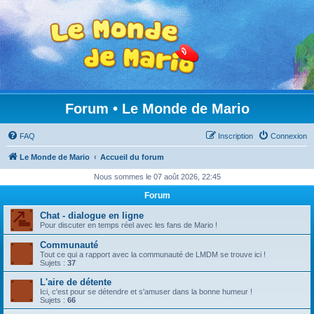
Forum • Le Monde de Mario
FAQ
Inscription
Connexion
Le Monde de Mario
Accueil du forum
Nous sommes le 07 août 2026, 22:45
Forum
Chat - dialogue en ligne
Pour discuter en temps réel avec les fans de Mario !
Communauté
Tout ce qui a rapport avec la communauté de LMDM se trouve ici !
Sujets :
37
L'aire de détente
Ici, c'est pour se détendre et s'amuser dans la bonne humeur !
Sujets :
66