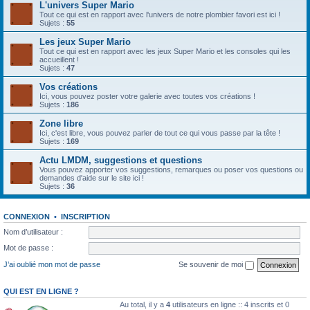
L'univers Super Mario
Tout ce qui est en rapport avec l'univers de notre plombier favori est ici !
Sujets :
55
Les jeux Super Mario
Tout ce qui est en rapport avec les jeux Super Mario et les consoles qui les
accueillent !
Sujets :
47
Vos créations
Ici, vous pouvez poster votre galerie avec toutes vos créations !
Sujets :
186
Zone libre
Ici, c'est libre, vous pouvez parler de tout ce qui vous passe par la tête !
Sujets :
169
Actu LMDM, suggestions et questions
Vous pouvez apporter vos suggestions, remarques ou poser vos questions ou
demandes d'aide sur le site ici !
Sujets :
36
CONNEXION
•
INSCRIPTION
Nom d’utilisateur :
Mot de passe :
J’ai oublié mon mot de passe
Se souvenir de moi
QUI EST EN LIGNE ?
Au total, il y a
4
utilisateurs en ligne :: 4 inscrits et 0