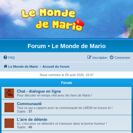
Forum • Le Monde de Mario
FAQ
Inscription
Connexion
Le Monde de Mario
Accueil du forum
Nous sommes le 09 août 2026, 19:47
Forum
Chat - dialogue en ligne
Pour discuter en temps réel avec les fans de Mario !
Communauté
Tout ce qui a rapport avec la communauté de LMDM se trouve ici !
Sujets :
37
L'aire de détente
Ici, c'est pour se détendre et s'amuser dans la bonne humeur !
Sujets :
66