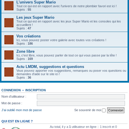
L'univers Super Mario
Tout ce qui est en rapport avec l'univers de notre plombier favori est ici !
Sujets :
55
Les jeux Super Mario
Tout ce qui est en rapport avec les jeux Super Mario et les consoles qui les
accueillent !
Sujets :
47
Vos créations
Ici, vous pouvez poster votre galerie avec toutes vos créations !
Sujets :
186
Zone libre
Ici, c'est libre, vous pouvez parler de tout ce qui vous passe par la tête !
Sujets :
169
Actu LMDM, suggestions et questions
Vous pouvez apporter vos suggestions, remarques ou poser vos questions ou
demandes d'aide sur le site ici !
Sujets :
36
CONNEXION
•
INSCRIPTION
Nom d’utilisateur :
Mot de passe :
J’ai oublié mon mot de passe
Se souvenir de moi
QUI EST EN LIGNE ?
Au total, il y a
1
utilisateur en ligne :: 1 inscrit et 0