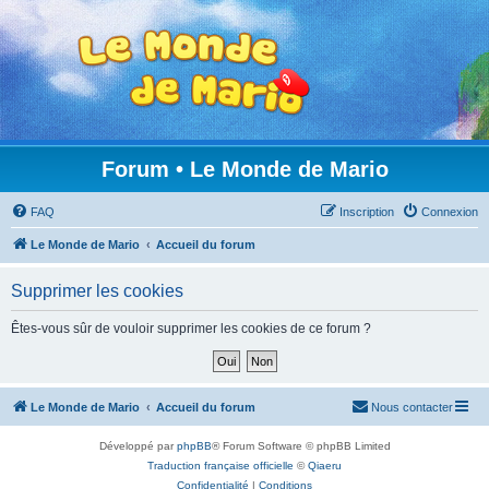
Forum • Le Monde de Mario
FAQ
Inscription
Connexion
Le Monde de Mario
Accueil du forum
Supprimer les cookies
Êtes-vous sûr de vouloir supprimer les cookies de ce forum ?
Le Monde de Mario
Accueil du forum
Nous contacter
Développé par
phpBB
® Forum Software © phpBB Limited
Traduction française officielle
©
Qiaeru
Confidentialité
|
Conditions