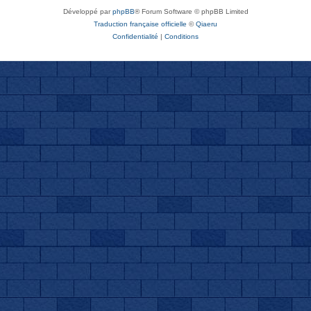
Développé par
phpBB
® Forum Software © phpBB Limited
Traduction française officielle
©
Qiaeru
Confidentialité
|
Conditions