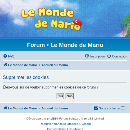
Forum • Le Monde de Mario
FAQ
Inscription
Connexion
Le Monde de Mario
Accueil du forum
Supprimer les cookies
Êtes-vous sûr de vouloir supprimer les cookies de ce forum ?
Le Monde de Mario
Accueil du forum
Nous contacter
Développé par
phpBB
® Forum Software © phpBB Limited
Traduction française officielle
©
Qiaeru
Confidentialité
|
Conditions