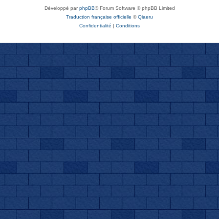
Développé par
phpBB
® Forum Software © phpBB Limited
Traduction française officielle
©
Qiaeru
Confidentialité
|
Conditions