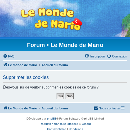
Forum • Le Monde de Mario
FAQ
Inscription
Connexion
Le Monde de Mario
Accueil du forum
Supprimer les cookies
Êtes-vous sûr de vouloir supprimer les cookies de ce forum ?
Le Monde de Mario
Accueil du forum
Nous contacter
Développé par
phpBB
® Forum Software © phpBB Limited
Traduction française officielle
©
Qiaeru
Confidentialité
|
Conditions