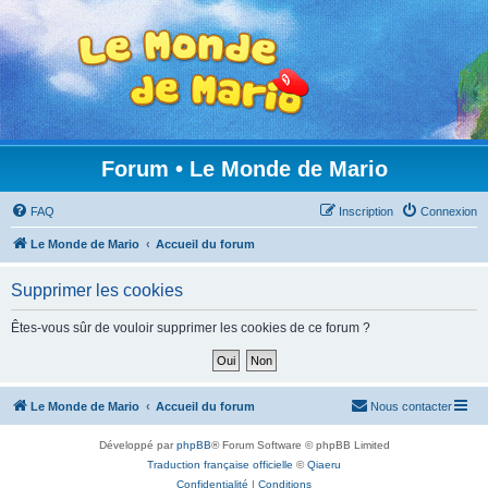
Forum • Le Monde de Mario
FAQ
Inscription
Connexion
Le Monde de Mario
Accueil du forum
Supprimer les cookies
Êtes-vous sûr de vouloir supprimer les cookies de ce forum ?
Le Monde de Mario
Accueil du forum
Nous contacter
Développé par
phpBB
® Forum Software © phpBB Limited
Traduction française officielle
©
Qiaeru
Confidentialité
|
Conditions