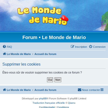
Forum • Le Monde de Mario
FAQ
Inscription
Connexion
Le Monde de Mario
Accueil du forum
Supprimer les cookies
Êtes-vous sûr de vouloir supprimer les cookies de ce forum ?
Le Monde de Mario
Accueil du forum
Nous contacter
Développé par
phpBB
® Forum Software © phpBB Limited
Traduction française officielle
©
Qiaeru
Confidentialité
|
Conditions