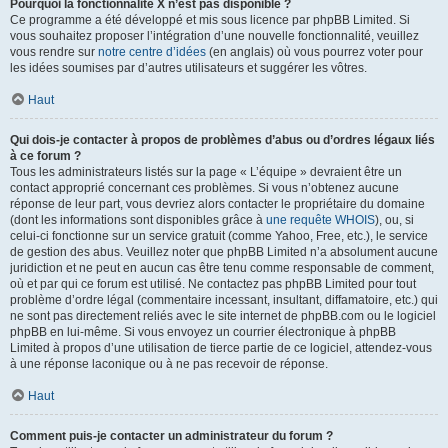
Pourquoi la fonctionnalité X n’est pas disponible ?
Ce programme a été développé et mis sous licence par phpBB Limited. Si
vous souhaitez proposer l’intégration d’une nouvelle fonctionnalité, veuillez
vous rendre sur
notre centre d’idées
(en anglais) où vous pourrez voter pour
les idées soumises par d’autres utilisateurs et suggérer les vôtres.
Haut
Qui dois-je contacter à propos de problèmes d’abus ou d’ordres légaux liés
à ce forum ?
Tous les administrateurs listés sur la page « L’équipe » devraient être un
contact approprié concernant ces problèmes. Si vous n’obtenez aucune
réponse de leur part, vous devriez alors contacter le propriétaire du domaine
(dont les informations sont disponibles grâce à
une requête WHOIS
), ou, si
celui-ci fonctionne sur un service gratuit (comme Yahoo, Free, etc.), le service
de gestion des abus. Veuillez noter que phpBB Limited n’a absolument aucune
juridiction et ne peut en aucun cas être tenu comme responsable de comment,
où et par qui ce forum est utilisé. Ne contactez pas phpBB Limited pour tout
problème d’ordre légal (commentaire incessant, insultant, diffamatoire, etc.) qui
ne sont pas directement reliés avec le site internet de phpBB.com ou le logiciel
phpBB en lui-même. Si vous envoyez un courrier électronique à phpBB
Limited à propos d’une utilisation de tierce partie de ce logiciel, attendez-vous
à une réponse laconique ou à ne pas recevoir de réponse.
Haut
Comment puis-je contacter un administrateur du forum ?