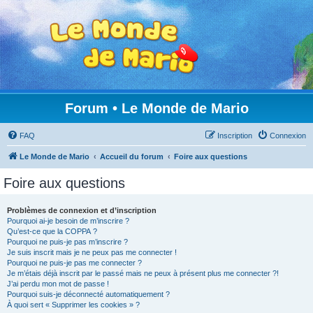
Forum • Le Monde de Mario
FAQ
Inscription
Connexion
Le Monde de Mario
Accueil du forum
Foire aux questions
Foire aux questions
Problèmes de connexion et d’inscription
Pourquoi ai-je besoin de m’inscrire ?
Qu’est-ce que la COPPA ?
Pourquoi ne puis-je pas m’inscrire ?
Je suis inscrit mais je ne peux pas me connecter !
Pourquoi ne puis-je pas me connecter ?
Je m’étais déjà inscrit par le passé mais ne peux à présent plus me connecter ?!
J’ai perdu mon mot de passe !
Pourquoi suis-je déconnecté automatiquement ?
À quoi sert « Supprimer les cookies » ?