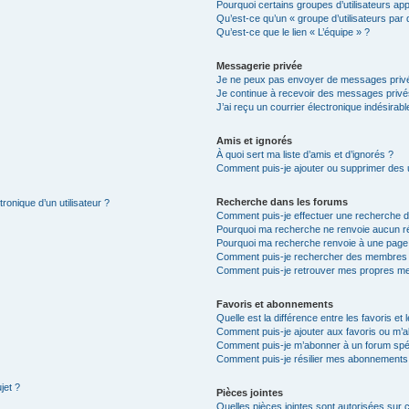
Pourquoi certains groupes d’utilisateurs ap
Qu’est-ce qu’un « groupe d’utilisateurs par 
Qu’est-ce que le lien « L’équipe » ?
Messagerie privée
Je ne peux pas envoyer de messages privé
Je continue à recevoir des messages privés 
J’ai reçu un courrier électronique indésirabl
Amis et ignorés
À quoi sert ma liste d’amis et d’ignorés ?
Comment puis-je ajouter ou supprimer des ut
Recherche dans les forums
ronique d’un utilisateur ?
Comment puis-je effectuer une recherche 
Pourquoi ma recherche ne renvoie aucun ré
Pourquoi ma recherche renvoie à une page
Comment puis-je rechercher des membres
Comment puis-je retrouver mes propres me
Favoris et abonnements
Quelle est la différence entre les favoris e
Comment puis-je ajouter aux favoris ou m’a
Comment puis-je m’abonner à un forum spéc
Comment puis-je résilier mes abonnements
jet ?
Pièces jointes
Quelles pièces jointes sont autorisées sur 