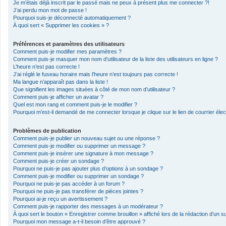
Je m’étais déjà inscrit par le passé mais ne peux à présent plus me connecter ?!
J’ai perdu mon mot de passe !
Pourquoi suis-je déconnecté automatiquement ?
À quoi sert « Supprimer les cookies » ?
Préférences et paramètres des utilisateurs
Comment puis-je modifier mes paramètres ?
Comment puis-je masquer mon nom d’utilisateur de la liste des utilisateurs en ligne ?
L’heure n’est pas correcte !
J’ai réglé le fuseau horaire mais l’heure n’est toujours pas correcte !
Ma langue n’apparaît pas dans la liste !
Que signifient les images situées à côté de mon nom d’utilisateur ?
Comment puis-je afficher un avatar ?
Quel est mon rang et comment puis-je le modifier ?
Pourquoi m’est-il demandé de me connecter lorsque je clique sur le lien de courrier élect
Problèmes de publication
Comment puis-je publier un nouveau sujet ou une réponse ?
Comment puis-je modifier ou supprimer un message ?
Comment puis-je insérer une signature à mon message ?
Comment puis-je créer un sondage ?
Pourquoi ne puis-je pas ajouter plus d’options à un sondage ?
Comment puis-je modifier ou supprimer un sondage ?
Pourquoi ne puis-je pas accéder à un forum ?
Pourquoi ne puis-je pas transférer de pièces jointes ?
Pourquoi ai-je reçu un avertissement ?
Comment puis-je rapporter des messages à un modérateur ?
À quoi sert le bouton « Enregistrer comme brouillon » affiché lors de la rédaction d’un su
Pourquoi mon message a-t-il besoin d’être approuvé ?