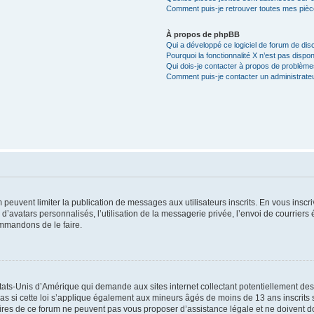
Comment puis-je retrouver toutes mes pièce
À propos de phpBB
Qui a développé ce logiciel de forum de dis
Pourquoi la fonctionnalité X n’est pas dispon
Qui dois-je contacter à propos de problèmes
Comment puis-je contacter un administrate
m peuvent limiter la publication de messages aux utilisateurs inscrits. En vous ins
d’avatars personnalisés, l’utilisation de la messagerie privée, l’envoi de courriers é
ommandons de le faire.
États-Unis d’Amérique qui demande aux sites internet collectant potentiellement d
 si cette loi s’applique également aux mineurs âgés de moins de 13 ans inscrits su
ires de ce forum ne peuvent pas vous proposer d’assistance légale et ne doivent don