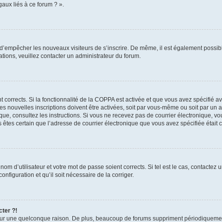
aux liés à ce forum ? ».
in d’empêcher les nouveaux visiteurs de s’inscrire. De même, il est également possib
mations, veuillez contacter un administrateur du forum.
nt corrects. Si la fonctionnalité de la COPPA est activée et que vous avez spécifié 
 nouvelles inscriptions doivent être activées, soit par vous-même ou soit par un ad
ronique, consultez les instructions. Si vous ne recevez pas de courrier électronique
ous êtes certain que l’adresse de courrier électronique que vous avez spécifiée était
om d’utilisateur et votre mot de passe soient corrects. Si tel est le cas, contactez 
nfiguration et qu’il soit nécessaire de la corriger.
cter ?!
ur une quelconque raison. De plus, beaucoup de forums suppriment périodiquement le