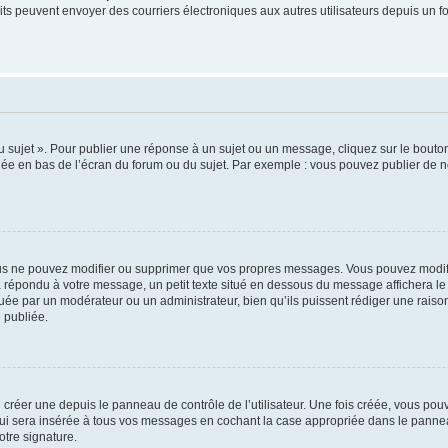
inscrits peuvent envoyer des courriers électroniques aux autres utilisateurs depuis 
sujet ». Pour publier une réponse à un sujet ou un message, cliquez sur le bouton 
hée en bas de l’écran du forum ou du sujet. Par exemple : vous pouvez publier de 
us ne pouvez modifier ou supprimer que vos propres messages. Vous pouvez modifi
jà répondu à votre message, un petit texte situé en dessous du message affichera le 
ectuée par un modérateur ou un administrateur, bien qu’ils puissent rédiger une raison
 publiée.
réer une depuis le panneau de contrôle de l’utilisateur. Une fois créée, vous pouv
i sera insérée à tous vos messages en cochant la case appropriée dans le panneau de
otre signature.