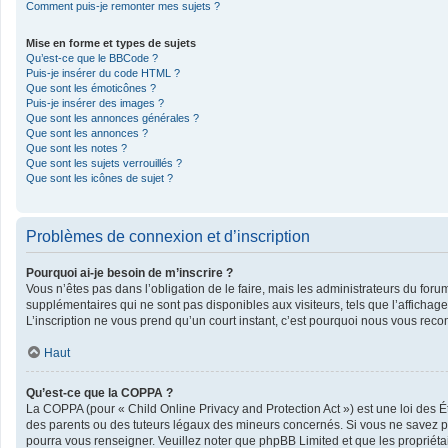
Comment puis-je remonter mes sujets ?
Mise en forme et types de sujets
Qu’est-ce que le BBCode ?
Puis-je insérer du code HTML ?
Que sont les émoticônes ?
Puis-je insérer des images ?
Que sont les annonces générales ?
Que sont les annonces ?
Que sont les notes ?
Que sont les sujets verrouillés ?
Que sont les icônes de sujet ?
Problèmes de connexion et d’inscription
Pourquoi ai-je besoin de m’inscrire ?
Vous n’êtes pas dans l’obligation de le faire, mais les administrateurs du foru
supplémentaires qui ne sont pas disponibles aux visiteurs, tels que l’affichage 
L’inscription ne vous prend qu’un court instant, c’est pourquoi nous vous rec
Haut
Qu’est-ce que la COPPA ?
La COPPA (pour « Child Online Privacy and Protection Act ») est une loi des 
des parents ou des tuteurs légaux des mineurs concernés. Si vous ne savez pas
pourra vous renseigner. Veuillez noter que phpBB Limited et que les propriéta