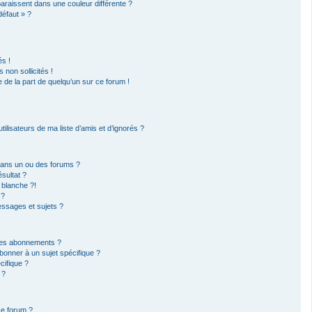
paraissent dans une couleur différente ?
défaut » ?
s !
non sollicités !
e de la part de quelqu’un sur ce forum !
ilisateurs de ma liste d’amis et d’ignorés ?
dans un ou des forums ?
sultat ?
 blanche ?!
 ?
ssages et sujets ?
t les abonnements ?
bonner à un sujet spécifique ?
ifique ?
 ?
ce forum ?