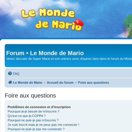
Forum • Le Monde de Mario
Venez discuter de Super Mario et son univers avec d'autres fans dans le forum du Mond
FAQ
Le Monde de Mario
Accueil du forum
Foire aux questions
Foire aux questions
Problèmes de connexion et d’inscription
Pourquoi ai-je besoin de m’inscrire ?
Qu’est-ce que la COPPA ?
Pourquoi ne puis-je pas m’inscrire ?
Je suis inscrit mais je ne peux pas me connecter !
Pourquoi ne puis-je pas me connecter ?