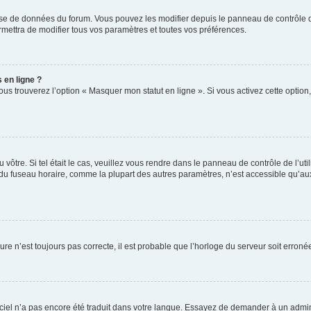
base de données du forum. Vous pouvez les modifier depuis le panneau de contrôle de 
mettra de modifier tous vos paramètres et toutes vos préférences.
 en ligne ?
ous trouverez l’option « Masquer mon statut en ligne ». Si vous activez cette optio
du vôtre. Si tel était le cas, veuillez vous rendre dans le panneau de contrôle de l’ut
 fuseau horaire, comme la plupart des autres paramètres, n’est accessible qu’aux util
ure n’est toujours pas correcte, il est probable que l’horloge du serveur soit erro
ogiciel n’a pas encore été traduit dans votre langue. Essayez de demander à un admini