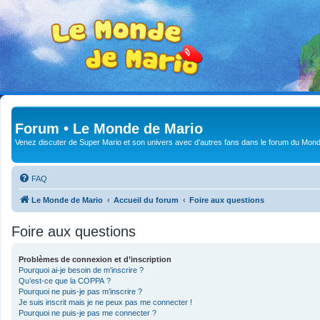
Forum • Le Monde de Mario
Venez discuter de Super Mario et son univers avec d'autres fans dans le forum du Mond
FAQ
Le Monde de Mario
Accueil du forum
Foire aux questions
Foire aux questions
Problèmes de connexion et d’inscription
Pourquoi ai-je besoin de m’inscrire ?
Qu’est-ce que la COPPA ?
Pourquoi ne puis-je pas m’inscrire ?
Je suis inscrit mais je ne peux pas me connecter !
Pourquoi ne puis-je pas me connecter ?