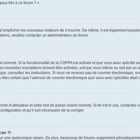
aux liés à ce forum ? ».
in d’empêcher les nouveaux visiteurs de s’inscrire. De même, il est également possib
mations, veuillez contacter un administrateur du forum.
nt corrects. Si la fonctionnalité de la COPPA est activée et que vous avez spécifié 
 nouvelles inscriptions doivent être activées, soit par vous-même ou soit par un ad
ronique, consultez les instructions. Si vous ne recevez pas de courrier électronique
ous êtes certain que l’adresse de courrier électronique que vous avez spécifiée était
om d’utilisateur et votre mot de passe soient corrects. Si tel est le cas, contactez 
nfiguration et qu’il soit nécessaire de la corriger.
cter ?!
ur une quelconque raison. De plus, beaucoup de forums suppriment périodiquement le