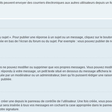
inscrits peuvent envoyer des courriers électroniques aux autres utilisateurs depuis 
sujet ». Pour publier une réponse à un sujet ou un message, cliquez sur le bouton 
hée en bas de l’écran du forum ou du sujet. Par exemple : vous pouvez publier de 
us ne pouvez modifier ou supprimer que vos propres messages. Vous pouvez modifi
jà répondu à votre message, un petit texte situé en dessous du message affichera le 
ectuée par un modérateur ou un administrateur, bien qu’ils puissent rédiger une raison
 publiée.
réer une depuis le panneau de contrôle de l’utilisateur. Une fois créée, vous pouv
i sera insérée à tous vos messages en cochant la case appropriée dans le panneau de
otre signature.