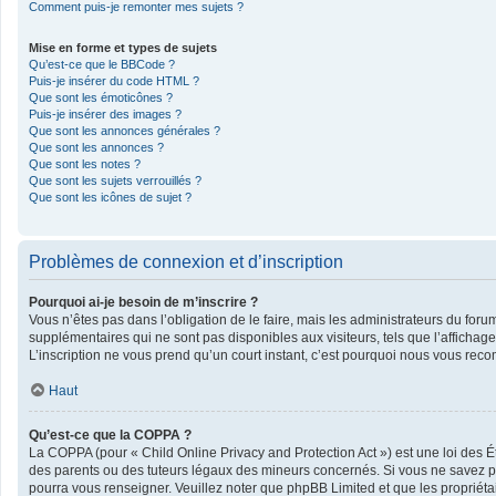
Comment puis-je remonter mes sujets ?
Mise en forme et types de sujets
Qu’est-ce que le BBCode ?
Puis-je insérer du code HTML ?
Que sont les émoticônes ?
Puis-je insérer des images ?
Que sont les annonces générales ?
Que sont les annonces ?
Que sont les notes ?
Que sont les sujets verrouillés ?
Que sont les icônes de sujet ?
Problèmes de connexion et d’inscription
Pourquoi ai-je besoin de m’inscrire ?
Vous n’êtes pas dans l’obligation de le faire, mais les administrateurs du foru
supplémentaires qui ne sont pas disponibles aux visiteurs, tels que l’affichage 
L’inscription ne vous prend qu’un court instant, c’est pourquoi nous vous rec
Haut
Qu’est-ce que la COPPA ?
La COPPA (pour « Child Online Privacy and Protection Act ») est une loi des 
des parents ou des tuteurs légaux des mineurs concernés. Si vous ne savez pas
pourra vous renseigner. Veuillez noter que phpBB Limited et que les propriéta