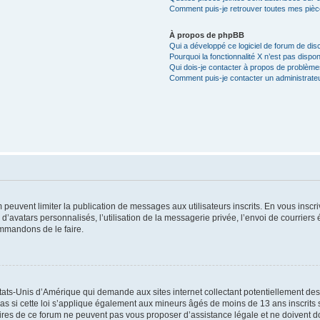
Comment puis-je retrouver toutes mes pièce
À propos de phpBB
Qui a développé ce logiciel de forum de dis
Pourquoi la fonctionnalité X n’est pas dispon
Qui dois-je contacter à propos de problèmes
Comment puis-je contacter un administrate
m peuvent limiter la publication de messages aux utilisateurs inscrits. En vous ins
d’avatars personnalisés, l’utilisation de la messagerie privée, l’envoi de courriers é
ommandons de le faire.
États-Unis d’Amérique qui demande aux sites internet collectant potentiellement d
 si cette loi s’applique également aux mineurs âgés de moins de 13 ans inscrits su
ires de ce forum ne peuvent pas vous proposer d’assistance légale et ne doivent don