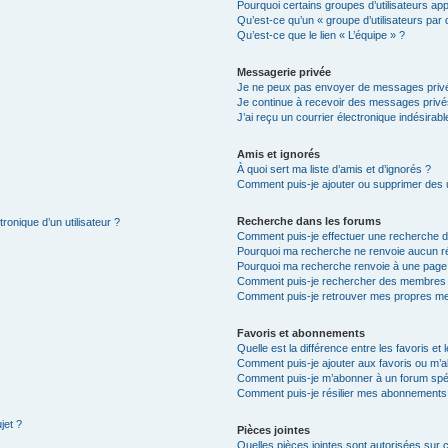
Pourquoi certains groupes d’utilisateurs ap
Qu’est-ce qu’un « groupe d’utilisateurs par 
Qu’est-ce que le lien « L’équipe » ?
Messagerie privée
Je ne peux pas envoyer de messages privé
Je continue à recevoir des messages privés 
J’ai reçu un courrier électronique indésirabl
Amis et ignorés
À quoi sert ma liste d’amis et d’ignorés ?
Comment puis-je ajouter ou supprimer des ut
Recherche dans les forums
ronique d’un utilisateur ?
Comment puis-je effectuer une recherche 
Pourquoi ma recherche ne renvoie aucun ré
Pourquoi ma recherche renvoie à une page
Comment puis-je rechercher des membres
Comment puis-je retrouver mes propres me
Favoris et abonnements
Quelle est la différence entre les favoris e
Comment puis-je ajouter aux favoris ou m’a
Comment puis-je m’abonner à un forum spéc
Comment puis-je résilier mes abonnements
jet ?
Pièces jointes
Quelles pièces jointes sont autorisées sur 