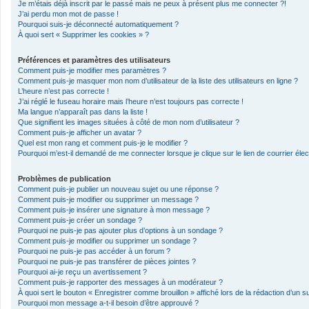
Je m’étais déjà inscrit par le passé mais ne peux à présent plus me connecter ?!
J’ai perdu mon mot de passe !
Pourquoi suis-je déconnecté automatiquement ?
À quoi sert « Supprimer les cookies » ?
Préférences et paramètres des utilisateurs
Comment puis-je modifier mes paramètres ?
Comment puis-je masquer mon nom d’utilisateur de la liste des utilisateurs en ligne ?
L’heure n’est pas correcte !
J’ai réglé le fuseau horaire mais l’heure n’est toujours pas correcte !
Ma langue n’apparaît pas dans la liste !
Que signifient les images situées à côté de mon nom d’utilisateur ?
Comment puis-je afficher un avatar ?
Quel est mon rang et comment puis-je le modifier ?
Pourquoi m’est-il demandé de me connecter lorsque je clique sur le lien de courrier élect
Problèmes de publication
Comment puis-je publier un nouveau sujet ou une réponse ?
Comment puis-je modifier ou supprimer un message ?
Comment puis-je insérer une signature à mon message ?
Comment puis-je créer un sondage ?
Pourquoi ne puis-je pas ajouter plus d’options à un sondage ?
Comment puis-je modifier ou supprimer un sondage ?
Pourquoi ne puis-je pas accéder à un forum ?
Pourquoi ne puis-je pas transférer de pièces jointes ?
Pourquoi ai-je reçu un avertissement ?
Comment puis-je rapporter des messages à un modérateur ?
À quoi sert le bouton « Enregistrer comme brouillon » affiché lors de la rédaction d’un su
Pourquoi mon message a-t-il besoin d’être approuvé ?