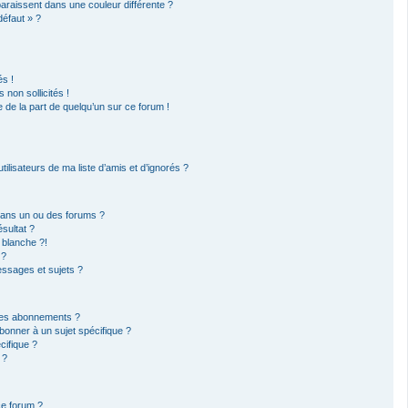
paraissent dans une couleur différente ?
défaut » ?
s !
non sollicités !
e de la part de quelqu’un sur ce forum !
ilisateurs de ma liste d’amis et d’ignorés ?
dans un ou des forums ?
sultat ?
 blanche ?!
 ?
ssages et sujets ?
t les abonnements ?
bonner à un sujet spécifique ?
ifique ?
 ?
ce forum ?