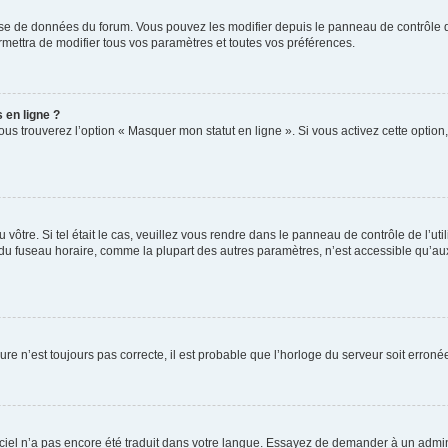
base de données du forum. Vous pouvez les modifier depuis le panneau de contrôle de 
mettra de modifier tous vos paramètres et toutes vos préférences.
 en ligne ?
ous trouverez l’option « Masquer mon statut en ligne ». Si vous activez cette optio
du vôtre. Si tel était le cas, veuillez vous rendre dans le panneau de contrôle de l’ut
 fuseau horaire, comme la plupart des autres paramètres, n’est accessible qu’aux util
ure n’est toujours pas correcte, il est probable que l’horloge du serveur soit erro
ogiciel n’a pas encore été traduit dans votre langue. Essayez de demander à un admini