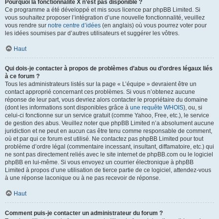
Pourquoi la fonctionnalité X n’est pas disponible ?
Ce programme a été développé et mis sous licence par phpBB Limited. Si
vous souhaitez proposer l’intégration d’une nouvelle fonctionnalité, veuillez
vous rendre sur
notre centre d’idées
(en anglais) où vous pourrez voter pour
les idées soumises par d’autres utilisateurs et suggérer les vôtres.
Haut
Qui dois-je contacter à propos de problèmes d’abus ou d’ordres légaux liés
à ce forum ?
Tous les administrateurs listés sur la page « L’équipe » devraient être un
contact approprié concernant ces problèmes. Si vous n’obtenez aucune
réponse de leur part, vous devriez alors contacter le propriétaire du domaine
(dont les informations sont disponibles grâce à
une requête WHOIS
), ou, si
celui-ci fonctionne sur un service gratuit (comme Yahoo, Free, etc.), le service
de gestion des abus. Veuillez noter que phpBB Limited n’a absolument aucune
juridiction et ne peut en aucun cas être tenu comme responsable de comment,
où et par qui ce forum est utilisé. Ne contactez pas phpBB Limited pour tout
problème d’ordre légal (commentaire incessant, insultant, diffamatoire, etc.) qui
ne sont pas directement reliés avec le site internet de phpBB.com ou le logiciel
phpBB en lui-même. Si vous envoyez un courrier électronique à phpBB
Limited à propos d’une utilisation de tierce partie de ce logiciel, attendez-vous
à une réponse laconique ou à ne pas recevoir de réponse.
Haut
Comment puis-je contacter un administrateur du forum ?