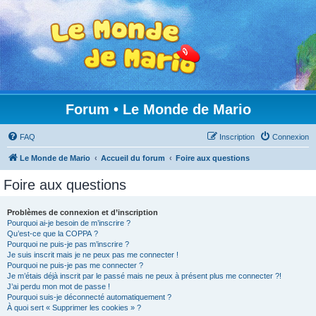
Forum • Le Monde de Mario
FAQ
Inscription
Connexion
Le Monde de Mario
Accueil du forum
Foire aux questions
Foire aux questions
Problèmes de connexion et d’inscription
Pourquoi ai-je besoin de m’inscrire ?
Qu’est-ce que la COPPA ?
Pourquoi ne puis-je pas m’inscrire ?
Je suis inscrit mais je ne peux pas me connecter !
Pourquoi ne puis-je pas me connecter ?
Je m’étais déjà inscrit par le passé mais ne peux à présent plus me connecter ?!
J’ai perdu mon mot de passe !
Pourquoi suis-je déconnecté automatiquement ?
À quoi sert « Supprimer les cookies » ?