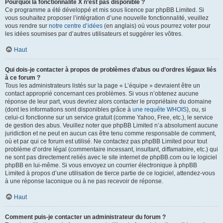
Pourquoi la fonctionnalité X n’est pas disponible ?
Ce programme a été développé et mis sous licence par phpBB Limited. Si
vous souhaitez proposer l’intégration d’une nouvelle fonctionnalité, veuillez
vous rendre sur
notre centre d’idées
(en anglais) où vous pourrez voter pour
les idées soumises par d’autres utilisateurs et suggérer les vôtres.
Haut
Qui dois-je contacter à propos de problèmes d’abus ou d’ordres légaux liés
à ce forum ?
Tous les administrateurs listés sur la page « L’équipe » devraient être un
contact approprié concernant ces problèmes. Si vous n’obtenez aucune
réponse de leur part, vous devriez alors contacter le propriétaire du domaine
(dont les informations sont disponibles grâce à
une requête WHOIS
), ou, si
celui-ci fonctionne sur un service gratuit (comme Yahoo, Free, etc.), le service
de gestion des abus. Veuillez noter que phpBB Limited n’a absolument aucune
juridiction et ne peut en aucun cas être tenu comme responsable de comment,
où et par qui ce forum est utilisé. Ne contactez pas phpBB Limited pour tout
problème d’ordre légal (commentaire incessant, insultant, diffamatoire, etc.) qui
ne sont pas directement reliés avec le site internet de phpBB.com ou le logiciel
phpBB en lui-même. Si vous envoyez un courrier électronique à phpBB
Limited à propos d’une utilisation de tierce partie de ce logiciel, attendez-vous
à une réponse laconique ou à ne pas recevoir de réponse.
Haut
Comment puis-je contacter un administrateur du forum ?