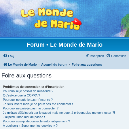
Forum • Le Monde de Mario
FAQ
Inscription
Connexion
Le Monde de Mario
Accueil du forum
Foire aux questions
Foire aux questions
Problèmes de connexion et d’inscription
Pourquoi ai-je besoin de m’inscrire ?
Qu’est-ce que la COPPA ?
Pourquoi ne puis-je pas m’inscrire ?
Je suis inscrit mais je ne peux pas me connecter !
Pourquoi ne puis-je pas me connecter ?
Je m’étais déjà inscrit par le passé mais ne peux à présent plus me connecter ?!
J’ai perdu mon mot de passe !
Pourquoi suis-je déconnecté automatiquement ?
À quoi sert « Supprimer les cookies » ?