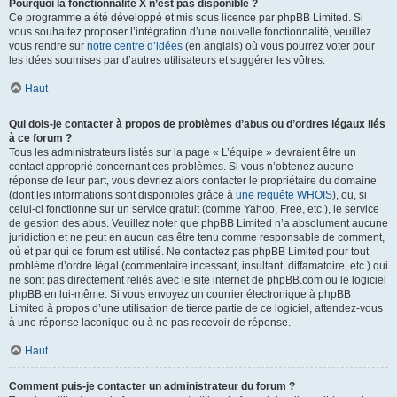
Pourquoi la fonctionnalité X n’est pas disponible ?
Ce programme a été développé et mis sous licence par phpBB Limited. Si
vous souhaitez proposer l’intégration d’une nouvelle fonctionnalité, veuillez
vous rendre sur
notre centre d’idées
(en anglais) où vous pourrez voter pour
les idées soumises par d’autres utilisateurs et suggérer les vôtres.
Haut
Qui dois-je contacter à propos de problèmes d’abus ou d’ordres légaux liés
à ce forum ?
Tous les administrateurs listés sur la page « L’équipe » devraient être un
contact approprié concernant ces problèmes. Si vous n’obtenez aucune
réponse de leur part, vous devriez alors contacter le propriétaire du domaine
(dont les informations sont disponibles grâce à
une requête WHOIS
), ou, si
celui-ci fonctionne sur un service gratuit (comme Yahoo, Free, etc.), le service
de gestion des abus. Veuillez noter que phpBB Limited n’a absolument aucune
juridiction et ne peut en aucun cas être tenu comme responsable de comment,
où et par qui ce forum est utilisé. Ne contactez pas phpBB Limited pour tout
problème d’ordre légal (commentaire incessant, insultant, diffamatoire, etc.) qui
ne sont pas directement reliés avec le site internet de phpBB.com ou le logiciel
phpBB en lui-même. Si vous envoyez un courrier électronique à phpBB
Limited à propos d’une utilisation de tierce partie de ce logiciel, attendez-vous
à une réponse laconique ou à ne pas recevoir de réponse.
Haut
Comment puis-je contacter un administrateur du forum ?