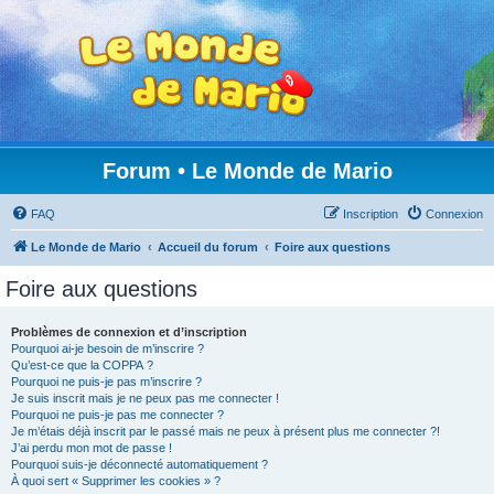
Forum • Le Monde de Mario
FAQ
Inscription
Connexion
Le Monde de Mario
Accueil du forum
Foire aux questions
Foire aux questions
Problèmes de connexion et d’inscription
Pourquoi ai-je besoin de m’inscrire ?
Qu’est-ce que la COPPA ?
Pourquoi ne puis-je pas m’inscrire ?
Je suis inscrit mais je ne peux pas me connecter !
Pourquoi ne puis-je pas me connecter ?
Je m’étais déjà inscrit par le passé mais ne peux à présent plus me connecter ?!
J’ai perdu mon mot de passe !
Pourquoi suis-je déconnecté automatiquement ?
À quoi sert « Supprimer les cookies » ?