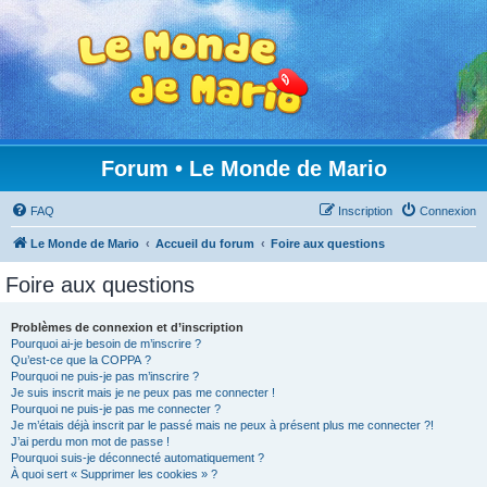
Forum • Le Monde de Mario
FAQ
Inscription
Connexion
Le Monde de Mario
Accueil du forum
Foire aux questions
Foire aux questions
Problèmes de connexion et d’inscription
Pourquoi ai-je besoin de m’inscrire ?
Qu’est-ce que la COPPA ?
Pourquoi ne puis-je pas m’inscrire ?
Je suis inscrit mais je ne peux pas me connecter !
Pourquoi ne puis-je pas me connecter ?
Je m’étais déjà inscrit par le passé mais ne peux à présent plus me connecter ?!
J’ai perdu mon mot de passe !
Pourquoi suis-je déconnecté automatiquement ?
À quoi sert « Supprimer les cookies » ?