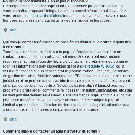
Pourquoi la fonctionnalité X n’est pas disponible ?
Ce programme a été développé et mis sous licence par phpBB Limited. Si
vous souhaitez proposer l’intégration d’une nouvelle fonctionnalité, veuillez
vous rendre sur
notre centre d’idées
(en anglais) où vous pourrez voter pour
les idées soumises par d’autres utilisateurs et suggérer les vôtres.
Haut
Qui dois-je contacter à propos de problèmes d’abus ou d’ordres légaux liés
à ce forum ?
Tous les administrateurs listés sur la page « L’équipe » devraient être un
contact approprié concernant ces problèmes. Si vous n’obtenez aucune
réponse de leur part, vous devriez alors contacter le propriétaire du domaine
(dont les informations sont disponibles grâce à
une requête WHOIS
), ou, si
celui-ci fonctionne sur un service gratuit (comme Yahoo, Free, etc.), le service
de gestion des abus. Veuillez noter que phpBB Limited n’a absolument aucune
juridiction et ne peut en aucun cas être tenu comme responsable de comment,
où et par qui ce forum est utilisé. Ne contactez pas phpBB Limited pour tout
problème d’ordre légal (commentaire incessant, insultant, diffamatoire, etc.) qui
ne sont pas directement reliés avec le site internet de phpBB.com ou le logiciel
phpBB en lui-même. Si vous envoyez un courrier électronique à phpBB
Limited à propos d’une utilisation de tierce partie de ce logiciel, attendez-vous
à une réponse laconique ou à ne pas recevoir de réponse.
Haut
Comment puis-je contacter un administrateur du forum ?